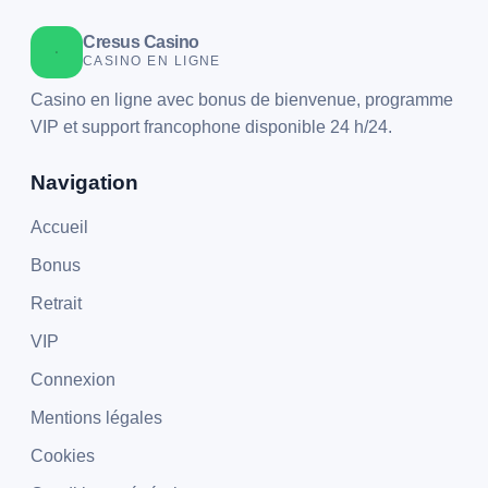
Cresus Casino
CASINO EN LIGNE
Casino en ligne avec bonus de bienvenue, programme
VIP et support francophone disponible 24 h/24.
Navigation
Accueil
Bonus
Retrait
VIP
Connexion
Mentions légales
Cookies