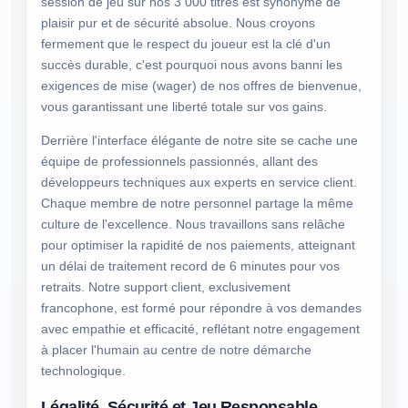
session de jeu sur nos 3 000 titres est synonyme de
plaisir pur et de sécurité absolue. Nous croyons
fermement que le respect du joueur est la clé d'un
succès durable, c'est pourquoi nous avons banni les
exigences de mise (wager) de nos offres de bienvenue,
vous garantissant une liberté totale sur vos gains.
Derrière l'interface élégante de notre site se cache une
équipe de professionnels passionnés, allant des
développeurs techniques aux experts en service client.
Chaque membre de notre personnel partage la même
culture de l'excellence. Nous travaillons sans relâche
pour optimiser la rapidité de nos paiements, atteignant
un délai de traitement record de 6 minutes pour vos
retraits. Notre support client, exclusivement
francophone, est formé pour répondre à vos demandes
avec empathie et efficacité, reflétant notre engagement
à placer l'humain au centre de notre démarche
technologique.
Légalité, Sécurité et Jeu Responsable