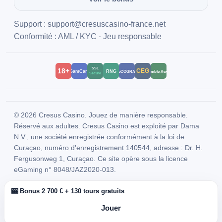
Support :
support@cresuscasino-france.net
Conformité :
AML / KYC
·
Jeu responsable
SSL
18+
CEG
GamCare
RNG
eCOGRA
Gamble Aware
Secure
© 2026 Cresus Casino. Jouez de manière responsable.
Réservé aux adultes. Cresus Casino est exploité par Dama
N.V., une société enregistrée conformément à la loi de
Curaçao, numéro d'enregistrement 140544, adresse : Dr. H.
Fergusonweg 1, Curaçao. Ce site opère sous la licence
eGaming n° 8048/JAZ2020-013.
🎰 Bonus 2 700 € + 130 tours gratuits
Jouer