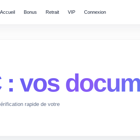
Accueil
Bonus
Retrait
VIP
Connexion
 :
vos docum
rification rapide de votre