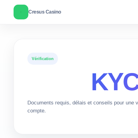
Cresus Casino
Vérification
KYC
Documents requis, délais et conseils pour une vé
compte.