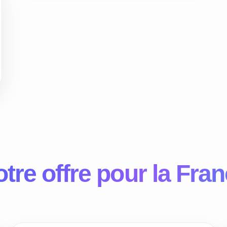
tre offre pour la Fra