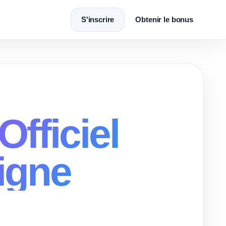
S'inscrire
Obtenir le bonus
fficiel
igne