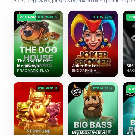
Slots, Megaways, jackpots et jeux en direct parmi les plu
RTP 96.55 %
RTP 96.00 %
MEGAWAYS
TO
The Dog House
Megaways
Joker Stoker
666
PRAGMATIC PLAY
ENDORPHINA
HAC
RTP 95.55 %
RTP 96.71 %
NO
Big Bass Golden
Big