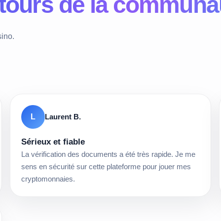
tours de la communa
sino.
Laurent B.
L
Sérieux et fiable
La vérification des documents a été très rapide. Je me
sens en sécurité sur cette plateforme pour jouer mes
cryptomonnaies.