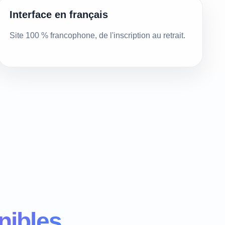
Interface en français
Site 100 % francophone, de l'inscription au retrait.
nibles