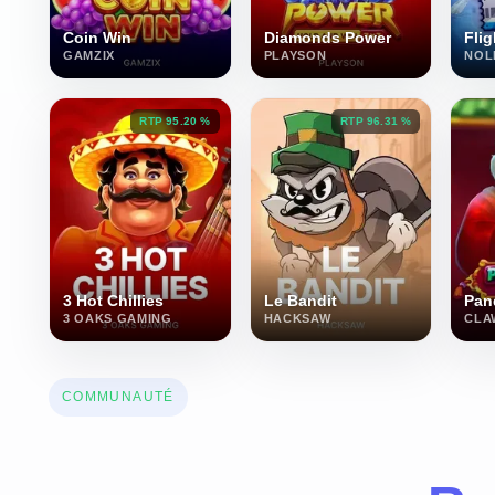
Coin Win
Diamonds Power
Fli
GAMZIX
PLAYSON
NOLI
RTP 95.20 %
RTP 96.31 %
3 Hot Chillies
Le Bandit
Pan
3 OAKS GAMING
HACKSAW
CLA
COMMUNAUTÉ