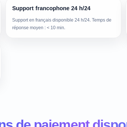
Support francophone 24 h/24
Support en français disponible 24 h/24. Temps de
réponse moyen : < 10 min.
ns de paiement dispo