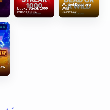
Wanted Dead or a
Lucky Streak 1000
Wild
ENDORPHINA
HACKSAW
48 %
law