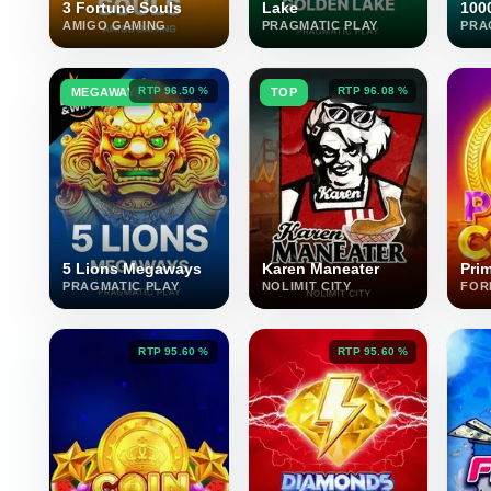
3 Fortune Souls
Lake
100
AMIGO GAMING
PRAGMATIC PLAY
PRA
RTP 96.50 %
RTP 96.08 %
MEGAWAYS
TOP
5 Lions Megaways
Karen Maneater
Pri
PRAGMATIC PLAY
NOLIMIT CITY
FOR
RTP 95.60 %
RTP 95.60 %